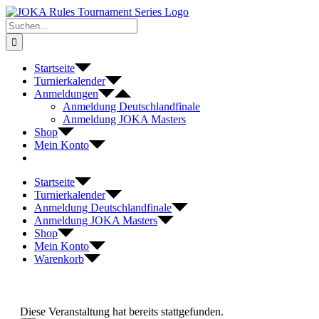
Zum
Inhalt
Suche
springen
nach:
Startseite
Turnierkalender
Anmeldungen
Anmeldung Deutschlandfinale
Anmeldung JOKA Masters
Shop
Mein Konto
Startseite
Turnierkalender
Anmeldung Deutschlandfinale
Anmeldung JOKA Masters
Shop
Mein Konto
Warenkorb
Diese Veranstaltung hat bereits stattgefunden.