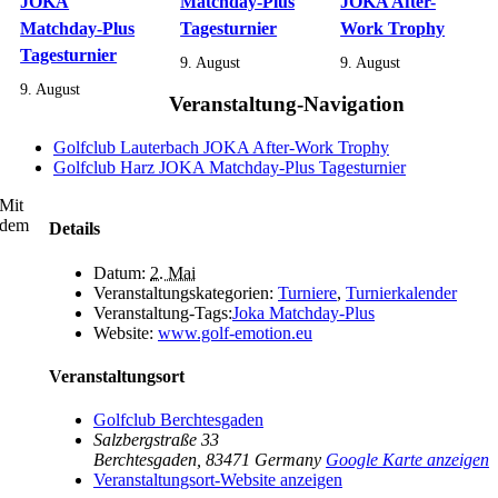
JOKA
Matchday-Plus
JOKA After-
Matchday-Plus
Tagesturnier
Work Trophy
Tagesturnier
9. August
9. August
9. August
Veranstaltung-Navigation
Golfclub Lauterbach JOKA After-Work Trophy
Golfclub Harz JOKA Matchday-Plus Tagesturnier
Mit
dem
Details
Datum:
2. Mai
Veranstaltungskategorien:
Turniere
,
Turnierkalender
Veranstaltung-Tags:
Joka Matchday-Plus
Website:
www.golf-emotion.eu
Veranstaltungsort
Golfclub Berchtesgaden
Salzbergstraße 33
Berchtesgaden
,
83471
Germany
Google Karte anzeigen
Veranstaltungsort-Website anzeigen