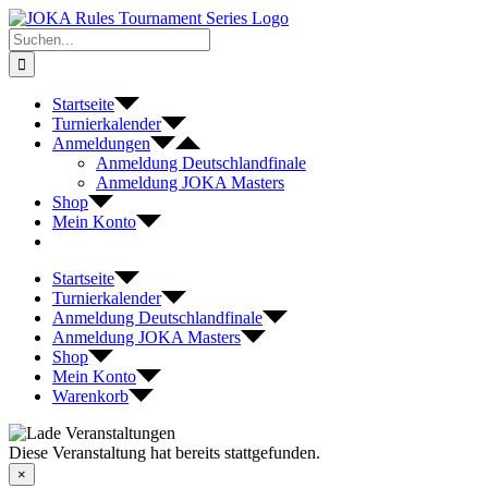
Zum
Inhalt
Suche
springen
nach:
Startseite
Turnierkalender
Anmeldungen
Anmeldung Deutschlandfinale
Anmeldung JOKA Masters
Shop
Mein Konto
Startseite
Turnierkalender
Anmeldung Deutschlandfinale
Anmeldung JOKA Masters
Shop
Mein Konto
Warenkorb
Diese Veranstaltung hat bereits stattgefunden.
×