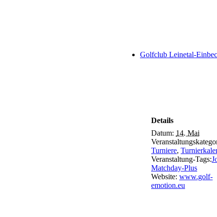
Golfclub Leinetal-Einb
Details
Datum:
14. Mai
Veranstaltungskatego
Turniere
,
Turnierkale
Veranstaltung-Tags:
J
Matchday-Plus
Website:
www.golf-
emotion.eu