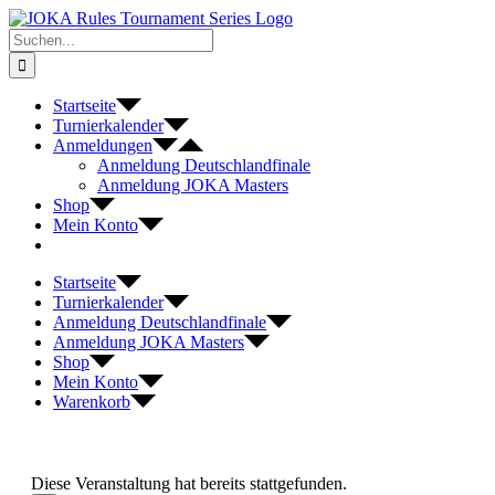
Zum
Inhalt
Suche
springen
nach:
Startseite
Turnierkalender
Anmeldungen
Anmeldung Deutschlandfinale
Anmeldung JOKA Masters
Shop
Mein Konto
Startseite
Turnierkalender
Anmeldung Deutschlandfinale
Anmeldung JOKA Masters
Shop
Mein Konto
Warenkorb
Diese Veranstaltung hat bereits stattgefunden.