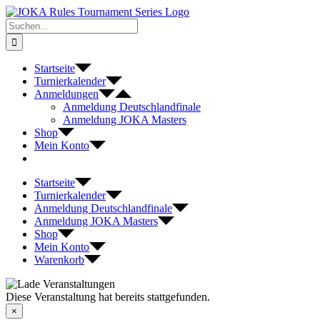
Zum
Inhalt
Suche
springen
nach:
Startseite
Turnierkalender
Anmeldungen
Anmeldung Deutschlandfinale
Anmeldung JOKA Masters
Shop
Mein Konto
Startseite
Turnierkalender
Anmeldung Deutschlandfinale
Anmeldung JOKA Masters
Shop
Mein Konto
Warenkorb
Diese Veranstaltung hat bereits stattgefunden.
×