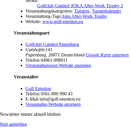
Serien:
Golfclub Gutshof JOKA After-Work Trophy 2
Veranstaltungskategorien:
Turniere
,
Turnierkalender
Veranstaltung-Tags:
Joka After-Work Trophy
Website:
www.golf-emotion.eu
Veranstaltungsort
Golfclub Gutshof Papenburg
Gutshofstr.141
Papenburg
,
26871
Deutschland
Google Karte anzeigen
Telefon
04961-998011
Veranstaltungsort-Website anzeigen
Veranstalter
Golf Emotion
Telefon
0561-890 990 43
E-Mail
info@golf-emotion.eu
Veranstalter-Website anzeigen
Newsletter immer aktuell bleiben
Jetzt anmelden