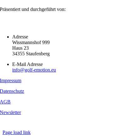
Präsentiert und durchgeführt von:
Adresse
Wissmannshof 999
Haus 23
34355 Staufenberg
E-Mail Adresse
info@golf-emotion.eu
Impressum
Datenschutz
AGB
Newsletter
Copyright
2026 - Golf Emotion | All Rights Reserved.
Page load link
Nach