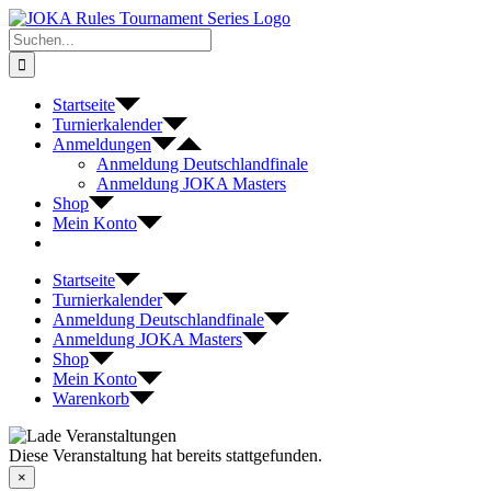
Zum
Inhalt
Suche
springen
nach:
Startseite
Turnierkalender
Anmeldungen
Anmeldung Deutschlandfinale
Anmeldung JOKA Masters
Shop
Mein Konto
Startseite
Turnierkalender
Anmeldung Deutschlandfinale
Anmeldung JOKA Masters
Shop
Mein Konto
Warenkorb
Diese Veranstaltung hat bereits stattgefunden.
×