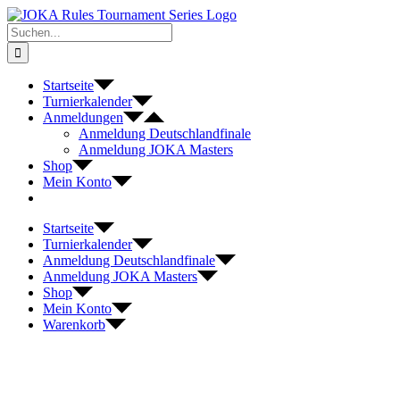
Zum
Inhalt
Suche
springen
nach:
Startseite
Turnierkalender
Anmeldungen
Anmeldung Deutschlandfinale
Anmeldung JOKA Masters
Shop
Mein Konto
Startseite
Turnierkalender
Anmeldung Deutschlandfinale
Anmeldung JOKA Masters
Shop
Mein Konto
Warenkorb