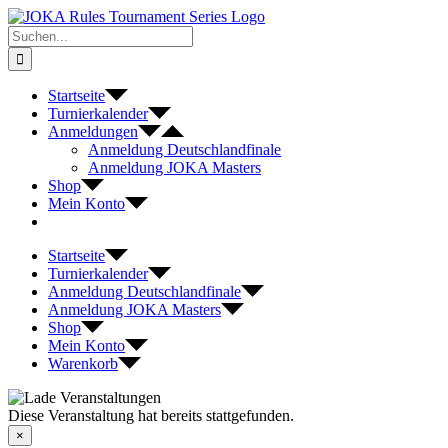
Zum
Inhalt
Suche
springen
nach:
Startseite
Turnierkalender
Anmeldungen
Anmeldung Deutschlandfinale
Anmeldung JOKA Masters
Shop
Mein Konto
Startseite
Turnierkalender
Anmeldung Deutschlandfinale
Anmeldung JOKA Masters
Shop
Mein Konto
Warenkorb
Diese Veranstaltung hat bereits stattgefunden.
×