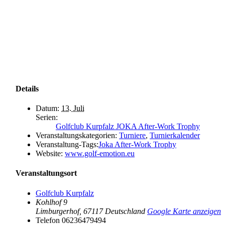
Details
Datum:
13. Juli
Serien:
Golfclub Kurpfalz JOKA After-Work Trophy
Veranstaltungskategorien:
Turniere
,
Turnierkalender
Veranstaltung-Tags:
Joka After-Work Trophy
Website:
www.golf-emotion.eu
Veranstaltungsort
Golfclub Kurpfalz
Kohlhof 9
Limburgerhof
,
67117
Deutschland
Google Karte anzeigen
Telefon
06236479494