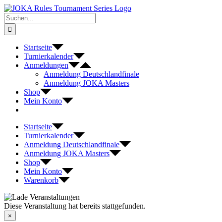
Zum
Inhalt
Suche
springen
nach:
Startseite
Turnierkalender
Anmeldungen
Anmeldung Deutschlandfinale
Anmeldung JOKA Masters
Shop
Mein Konto
Startseite
Turnierkalender
Anmeldung Deutschlandfinale
Anmeldung JOKA Masters
Shop
Mein Konto
Warenkorb
Diese Veranstaltung hat bereits stattgefunden.
×