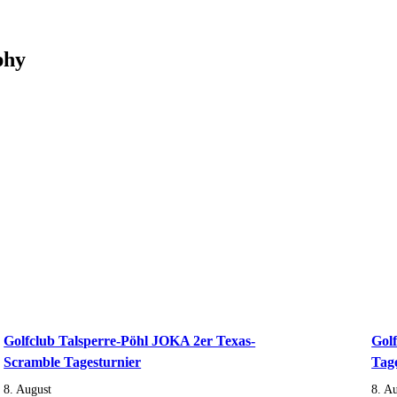
phy
Golfclub Talsperre-Pöhl JOKA 2er Texas-
Gol
Scramble Tagesturnier
Tag
8. August
8. A