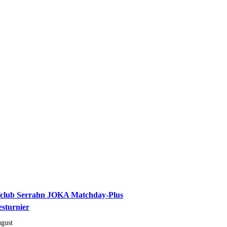
fclub Serrahn JOKA Matchday-Plus
esturnier
ugust