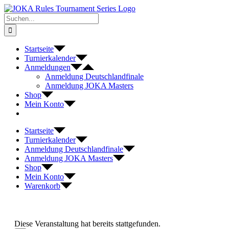
Zum
Inhalt
Suche
springen
nach:
Startseite
Turnierkalender
Anmeldungen
Anmeldung Deutschlandfinale
Anmeldung JOKA Masters
Shop
Mein Konto
Startseite
Turnierkalender
Anmeldung Deutschlandfinale
Anmeldung JOKA Masters
Shop
Mein Konto
Warenkorb
Diese Veranstaltung hat bereits stattgefunden.