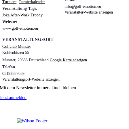
Turniere
,
Turnierkalender
info@golf-emotion.eu
Veranstaltung-Tags:
Veranstalter-Website anzeigen
Joka After-Work Trophy
Website:
www.golf-emotion.eu
VERANSTALTUNGSORT
Golfclub Munster
Kohlenbissen 55
Munster
,
29633
Deutschland
Google Karte anzeigen
Telefon
05192887059
Veranstaltungsort-Website anzeigen
Mit dem Newsletter immer aktuell bleiben
Jetzt anmelden