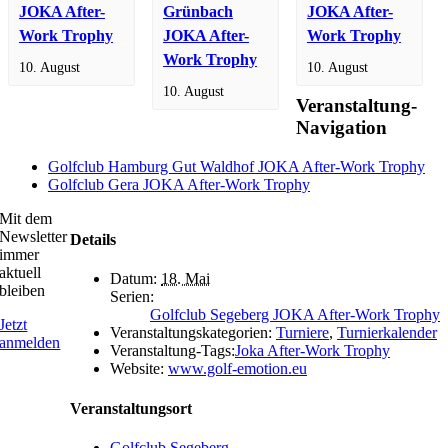
JOKA After-
Grünbach
JOKA After-
Work Trophy
JOKA After-
Work Trophy
Work Trophy
10. August
10. August
10. August
Veranstaltung-
Navigation
Golfclub Hamburg Gut Waldhof JOKA After-Work Trophy
Golfclub Gera JOKA After-Work Trophy
Mit dem
Newsletter
Details
immer
aktuell
Datum:
18. Mai
bleiben
Serien:
Golfclub Segeberg JOKA After-Work Trophy
Jetzt
Veranstaltungskategorien:
Turniere
,
Turnierkalender
anmelden
Veranstaltung-Tags:
Joka After-Work Trophy
Website:
www.golf-emotion.eu
Veranstaltungsort
Golfclub Segeberg