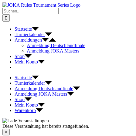
Zum
Inhalt
Suche
springen
nach:
Startseite
Turnierkalender
Anmeldungen
Anmeldung Deutschlandfinale
Anmeldung JOKA Masters
Shop
Mein Konto
Startseite
Turnierkalender
Anmeldung Deutschlandfinale
Anmeldung JOKA Masters
Shop
Mein Konto
Warenkorb
Diese Veranstaltung hat bereits stattgefunden.
×