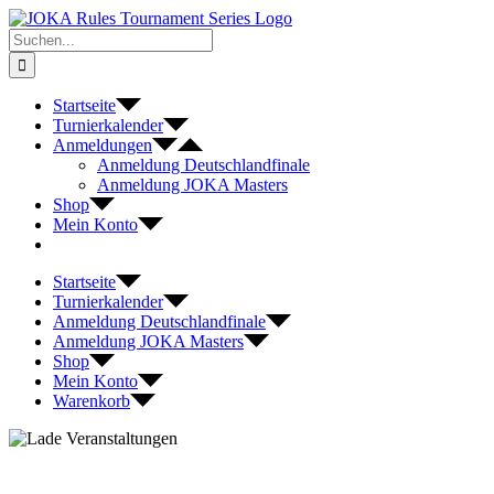
Zum
Inhalt
Suche
springen
nach:
Startseite
Turnierkalender
Anmeldungen
Anmeldung Deutschlandfinale
Anmeldung JOKA Masters
Shop
Mein Konto
Startseite
Turnierkalender
Anmeldung Deutschlandfinale
Anmeldung JOKA Masters
Shop
Mein Konto
Warenkorb