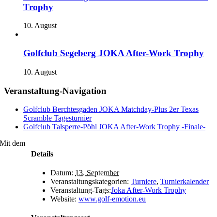
Trophy
10. August
Golfclub Segeberg JOKA After-Work Trophy
10. August
Veranstaltung-Navigation
Golfclub Berchtesgaden JOKA Matchday-Plus 2er Texas
Scramble Tagesturnier
Golfclub Talsperre-Pöhl JOKA After-Work Trophy -Finale-
Mit dem
Details
Datum:
13. September
Veranstaltungskategorien:
Turniere
,
Turnierkalender
Veranstaltung-Tags:
Joka After-Work Trophy
Website:
www.golf-emotion.eu