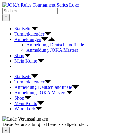
Zum
Inhalt
Suche
springen
nach:
Startseite
Turnierkalender
Anmeldungen
Anmeldung Deutschlandfinale
Anmeldung JOKA Masters
Shop
Mein Konto
Startseite
Turnierkalender
Anmeldung Deutschlandfinale
Anmeldung JOKA Masters
Shop
Mein Konto
Warenkorb
Diese Veranstaltung hat bereits stattgefunden.
×