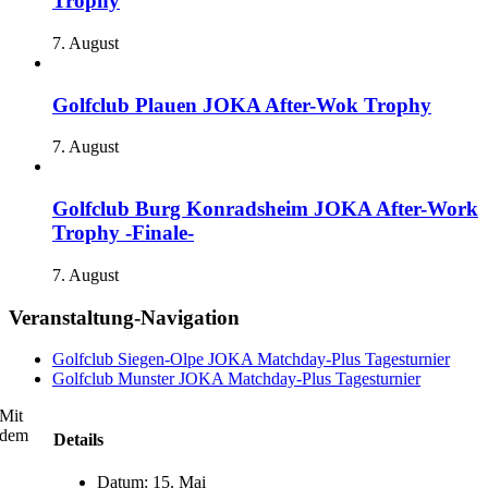
Trophy
7. August
Golfclub Plauen JOKA After-Wok Trophy
7. August
Golfclub Burg Konradsheim JOKA After-Work
Trophy -Finale-
7. August
Veranstaltung-Navigation
Golfclub Siegen-Olpe JOKA Matchday-Plus Tagesturnier
Golfclub Munster JOKA Matchday-Plus Tagesturnier
Mit
dem
Details
Datum:
15. Mai