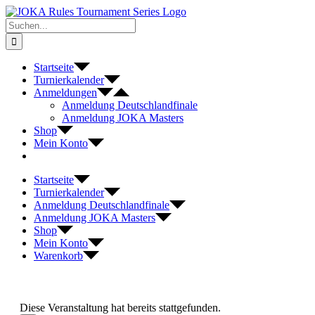
Zum
Inhalt
Suche
springen
nach:
Startseite
Turnierkalender
Anmeldungen
Anmeldung Deutschlandfinale
Anmeldung JOKA Masters
Shop
Mein Konto
Startseite
Turnierkalender
Anmeldung Deutschlandfinale
Anmeldung JOKA Masters
Shop
Mein Konto
Warenkorb
Diese Veranstaltung hat bereits stattgefunden.