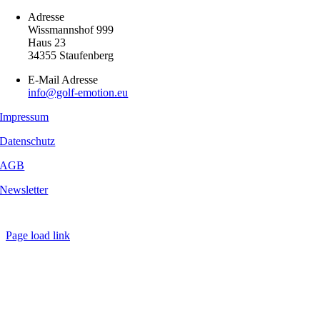
Adresse
Wissmannshof 999
Haus 23
34355 Staufenberg
E-Mail Adresse
info@golf-emotion.eu
Impressum
Datenschutz
AGB
Newsletter
Copyright
2026 - Golf Emotion | All Rights Reserved.
Page load link
Nach
oben