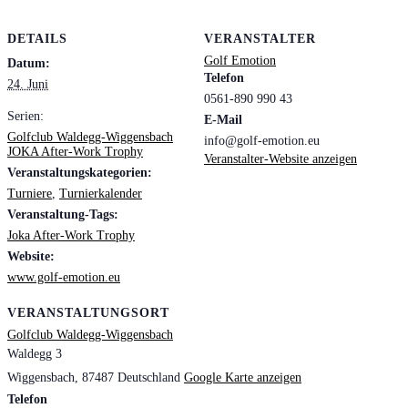
DETAILS
VERANSTALTER
Golf Emotion
Datum:
Telefon
24. Juni
0561-890 990 43
Serien:
E-Mail
Golfclub Waldegg-Wiggensbach
info@golf-emotion.eu
JOKA After-Work Trophy
Veranstalter-Website anzeigen
Veranstaltungskategorien:
Turniere
,
Turnierkalender
Veranstaltung-Tags:
Joka After-Work Trophy
Website:
www.golf-emotion.eu
VERANSTALTUNGSORT
Golfclub Waldegg-Wiggensbach
Waldegg 3
Wiggensbach
,
87487
Deutschland
Google Karte anzeigen
Telefon