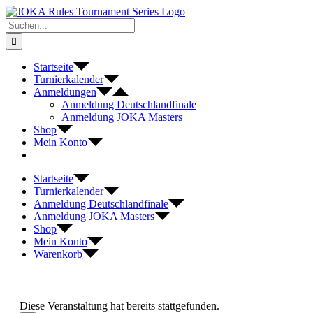
Zum
Inhalt
Suche
springen
nach:
Startseite
Turnierkalender
Anmeldungen
Anmeldung Deutschlandfinale
Anmeldung JOKA Masters
Shop
Mein Konto
Startseite
Turnierkalender
Anmeldung Deutschlandfinale
Anmeldung JOKA Masters
Shop
Mein Konto
Warenkorb
Diese Veranstaltung hat bereits stattgefunden.