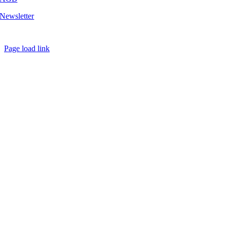
Newsletter
Copyright
2026 - Golf Emotion | All Rights Reserved.
Page load link
Nach
oben