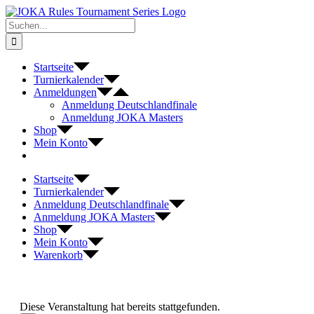
Zum
Inhalt
Suche
springen
nach:
Startseite
Turnierkalender
Anmeldungen
Anmeldung Deutschlandfinale
Anmeldung JOKA Masters
Shop
Mein Konto
Startseite
Turnierkalender
Anmeldung Deutschlandfinale
Anmeldung JOKA Masters
Shop
Mein Konto
Warenkorb
Diese Veranstaltung hat bereits stattgefunden.