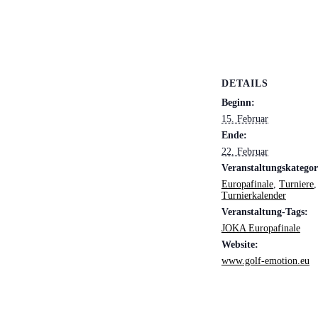
DETAILS
Beginn:
15. Februar
Ende:
22. Februar
Veranstaltungskategor
Europafinale
,
Turniere
,
Turnierkalender
Veranstaltung-Tags:
JOKA Europafinale
Website:
www.golf-emotion.eu