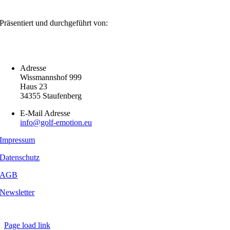
Präsentiert und durchgeführt von:
Adresse
Wissmannshof 999
Haus 23
34355 Staufenberg
E-Mail Adresse
info@golf-emotion.eu
Impressum
Datenschutz
AGB
Newsletter
Copyright
2026 - Golf Emotion | All Rights Reserved.
Page load link