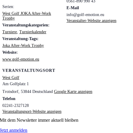
0561-890 990 43
Serien:
E-Mail
West Golf JOKA After-Work
info@golf-emotion.eu
Trophy
Veranstalter-Website anzeigen
Veranstaltungskategorien:
Turniere
,
Turnierkalender
Veranstaltung-Tags:
Joka After-Work Trophy
Website:
www.golf-emotion.eu
VERANSTALTUNGSORT
West Golf
Am Golfplatz 1
Troisdorf
,
53844
Deutschland
Google Karte anzeigen
Telefon
02241-2327128
Veranstaltungsort-Website anzeigen
Mit dem Newsletter immer aktuell bleiben
Jetzt anmelden