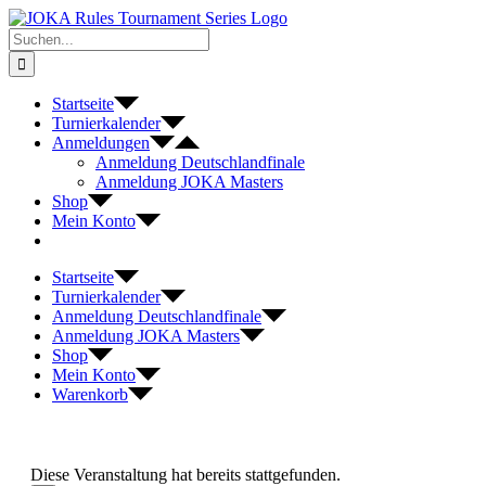
Zum
Inhalt
Suche
springen
nach:
Startseite
Turnierkalender
Anmeldungen
Anmeldung Deutschlandfinale
Anmeldung JOKA Masters
Shop
Mein Konto
Startseite
Turnierkalender
Anmeldung Deutschlandfinale
Anmeldung JOKA Masters
Shop
Mein Konto
Warenkorb
Diese Veranstaltung hat bereits stattgefunden.