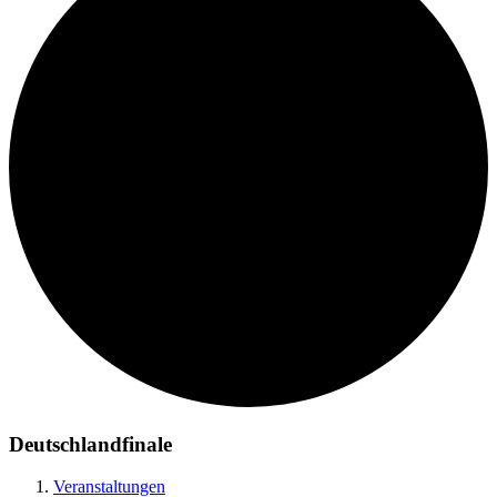
Deutschlandfinale
Veranstaltungen