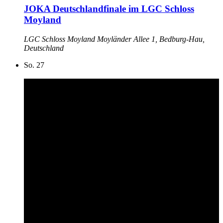
JOKA Deutschlandfinale im LGC Schloss
Moyland
LGC Schloss Moyland
Moyländer Allee 1, Bedburg-Hau,
Deutschland
So.
27