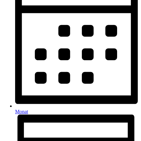
Monat