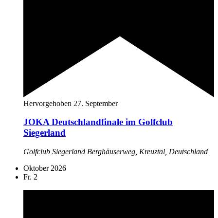
Hervorgehoben
27. September
JOKA Deutschlandfinale im Golfclub
Siegerland
Golfclub Siegerland
Berghäuserweg, Kreuztal, Deutschland
Oktober 2026
Fr.
2