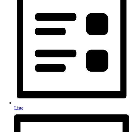
Liste