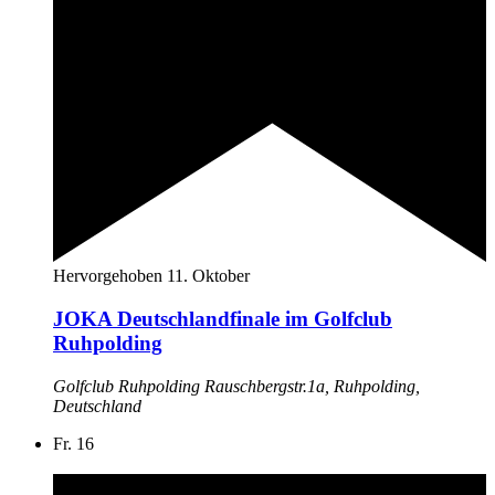
Hervorgehoben
11. Oktober
JOKA Deutschlandfinale im Golfclub
Ruhpolding
Golfclub Ruhpolding
Rauschbergstr.1a, Ruhpolding,
Deutschland
Fr.
16