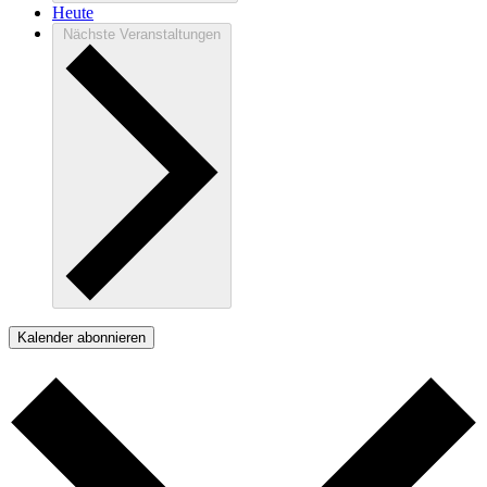
Heute
Nächste
Veranstaltungen
Kalender abonnieren