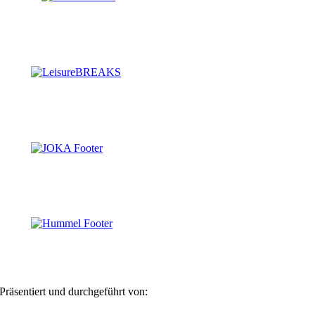
Präsentiert und durchgeführt von: