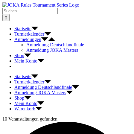
Zum
Inhalt
Suche
springen
nach:
Startseite
Turnierkalender
Anmeldungen
Anmeldung Deutschlandfinale
Anmeldung JOKA Masters
Shop
Mein Konto
Startseite
Turnierkalender
Anmeldung Deutschlandfinale
Anmeldung JOKA Masters
Shop
Mein Konto
Warenkorb
10 Veranstaltungen gefunden.