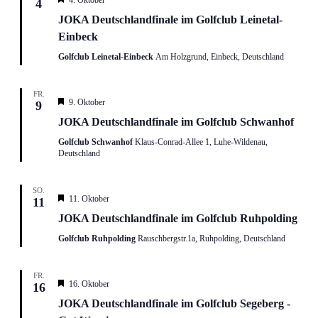
4
JOKA Deutschlandfinale im Golfclub Leinetal-
Einbeck
Golfclub Leinetal-Einbeck
Am Holzgrund, Einbeck, Deutschland
FR.
Hervorgehoben
9. Oktober
9
JOKA Deutschlandfinale im Golfclub Schwanhof
Golfclub Schwanhof
Klaus-Conrad-Allee 1, Luhe-Wildenau,
Deutschland
SO.
Hervorgehoben
11. Oktober
11
JOKA Deutschlandfinale im Golfclub Ruhpolding
Golfclub Ruhpolding
Rauschbergstr.1a, Ruhpolding, Deutschland
FR.
Hervorgehoben
16. Oktober
16
JOKA Deutschlandfinale im Golfclub Segeberg -