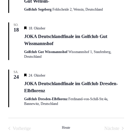
Gut Wensin-
Golfclub Segeberg
Feldscheide 2, Wensin, Deutschland
SO.
Hervorgehoben
18. Oktober
18
JOKA Deutschlandfinale im Golfclub Gut
Wissmannshof
Golfclub Gut Wissmannshof
Wissmannshof 1, Staufenberg,
Deutschland
SA.
Hervorgehoben
24. Oktober
24
JOKA Deutschlandfinale im Golfclub Dresden-
Elbflorenz
Golfclub Dresden-Elbflorenz
Ferdinand-von-Schill-Str.4a,
Bannewitz, Deutschland
Heute
Vorherige
Nächste