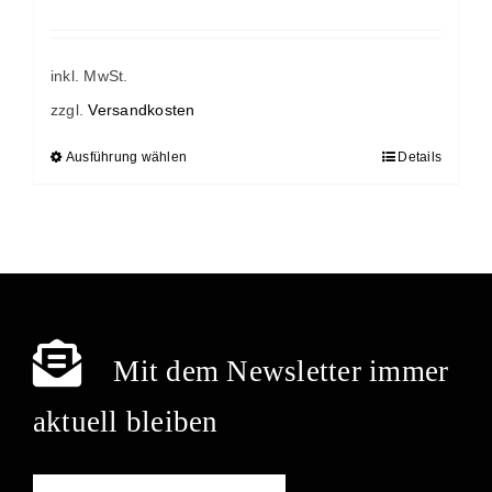
inkl. MwSt.
zzgl.
Versandkosten
Ausführung wählen
Details
Dieses
Produkt
weist
mehrere
Varianten
auf.
Die
Mit dem Newsletter immer
Optionen
können
aktuell bleiben
auf
der
Produktseite