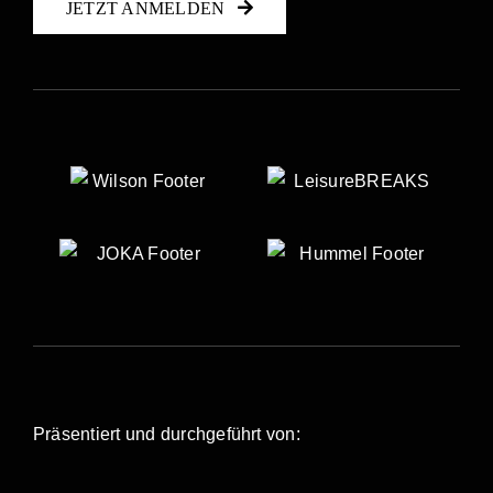
JETZT ANMELDEN
gewählt
werden
Präsentiert und durchgeführt von: