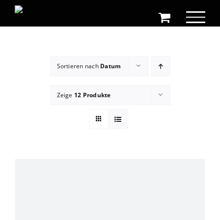
Zum
Inhalt
springen
Sortieren nach
Datum
Zeige
12 Produkte