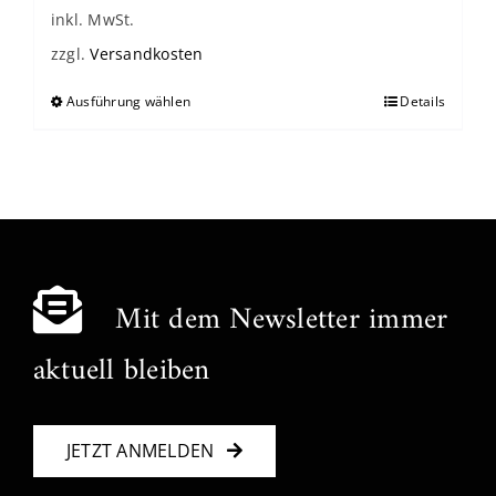
inkl. MwSt.
zzgl.
Versandkosten
Ausführung wählen
Details
Dieses
Produkt
weist
mehrere
Varianten
auf.
Die
Mit dem Newsletter immer
Optionen
können
aktuell bleiben
auf
der
Produktseite
JETZT ANMELDEN
gewählt
werden