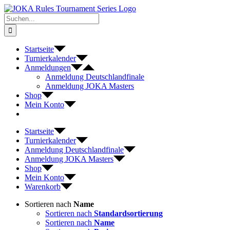
Zum
Inhalt
Suche
springen
nach:
Startseite
Turnierkalender
Anmeldungen
Anmeldung Deutschlandfinale
Anmeldung JOKA Masters
Shop
Mein Konto
Startseite
Turnierkalender
Anmeldung Deutschlandfinale
Anmeldung JOKA Masters
Shop
Mein Konto
Warenkorb
Sortieren nach
Name
Sortieren nach
Standardsortierung
Sortieren nach
Name