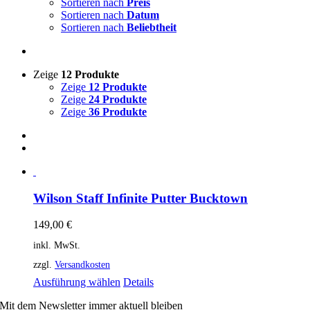
Sortieren nach
Preis
Sortieren nach
Datum
Sortieren nach
Beliebtheit
Zeige
12 Produkte
Zeige
12 Produkte
Zeige
24 Produkte
Zeige
36 Produkte
Wilson Staff Infinite Putter Bucktown
149,00
€
inkl. MwSt.
zzgl.
Versandkosten
Dieses
Ausführung wählen
Details
Produkt
Mit dem Newsletter immer aktuell bleiben
weist