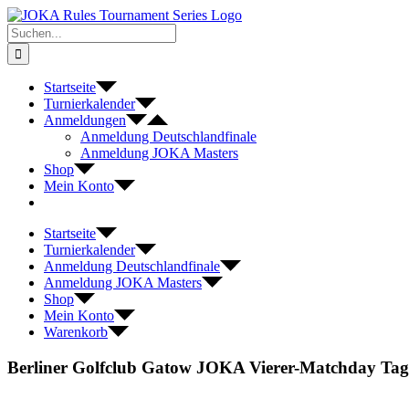
Zum
Inhalt
Suche
springen
nach:
Startseite
Turnierkalender
Anmeldungen
Anmeldung Deutschlandfinale
Anmeldung JOKA Masters
Shop
Mein Konto
Startseite
Turnierkalender
Anmeldung Deutschlandfinale
Anmeldung JOKA Masters
Shop
Mein Konto
Warenkorb
Berliner Golfclub Gatow JOKA Vierer-Matchday Tag