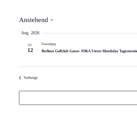
Anstehend
Datum
auswählen.
Aug. 2026
Ganztägig
MI.
12
Berliner Golfclub Gatow JOKA Vierer-Matchday Tagesturni
Veranstaltungen
Vorherige