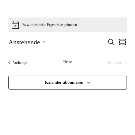
Es wurden keine Ergebnisse gefunden.
Hinweis
Veranstal
Veran
Anstehende
Suche
Zusamm
Ansic
Suche
Datum
Navig
auswählen.
und
Heute
Nächste
Veranstaltungen
Vorherige
Ansichten
Veranstalt
Navigati
Kalender abonnieren