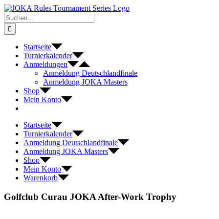
Zum
Inhalt
Suche
springen
nach:
Startseite
Turnierkalender
Anmeldungen
Anmeldung Deutschlandfinale
Anmeldung JOKA Masters
Shop
Mein Konto
Startseite
Turnierkalender
Anmeldung Deutschlandfinale
Anmeldung JOKA Masters
Shop
Mein Konto
Warenkorb
Golfclub Curau JOKA After-Work Trophy