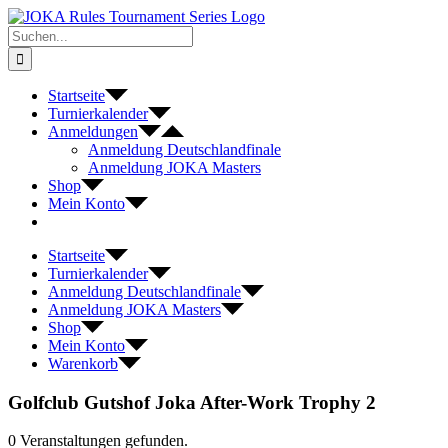
Zum
Inhalt
Suche
springen
nach:
Startseite
Turnierkalender
Anmeldungen
Anmeldung Deutschlandfinale
Anmeldung JOKA Masters
Shop
Mein Konto
Startseite
Turnierkalender
Anmeldung Deutschlandfinale
Anmeldung JOKA Masters
Shop
Mein Konto
Warenkorb
Golfclub Gutshof Joka After-Work Trophy 2
0 Veranstaltungen gefunden.