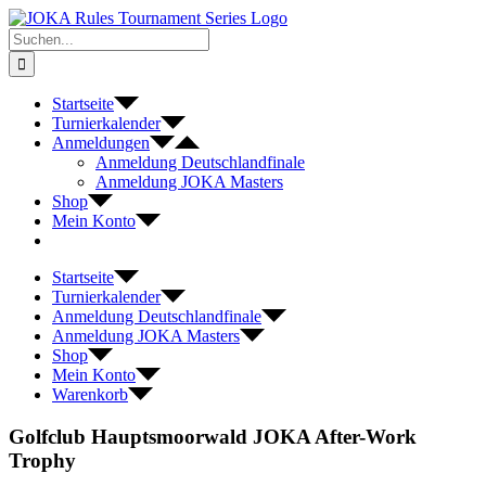
Zum
Inhalt
Suche
springen
nach:
Startseite
Turnierkalender
Anmeldungen
Anmeldung Deutschlandfinale
Anmeldung JOKA Masters
Shop
Mein Konto
Startseite
Turnierkalender
Anmeldung Deutschlandfinale
Anmeldung JOKA Masters
Shop
Mein Konto
Warenkorb
Golfclub Hauptsmoorwald JOKA After-Work
Trophy