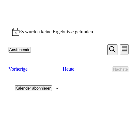
Es wurden keine Ergebnisse gefunden.
Hinweis
Veransta
Vera
Anstehende
Zusamm
Ansic
Suche
Datum
Suche
Navi
auswählen.
und
Veranstaltungen
Heute
Vorherige
Nächste
Ansichten
Veransta
Navigati
Kalender abonnieren