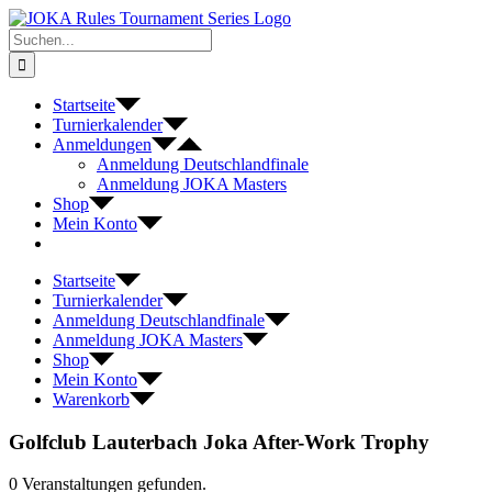
Zum
Inhalt
Suche
springen
nach:
Startseite
Turnierkalender
Anmeldungen
Anmeldung Deutschlandfinale
Anmeldung JOKA Masters
Shop
Mein Konto
Startseite
Turnierkalender
Anmeldung Deutschlandfinale
Anmeldung JOKA Masters
Shop
Mein Konto
Warenkorb
Golfclub Lauterbach Joka After-Work Trophy
0 Veranstaltungen gefunden.