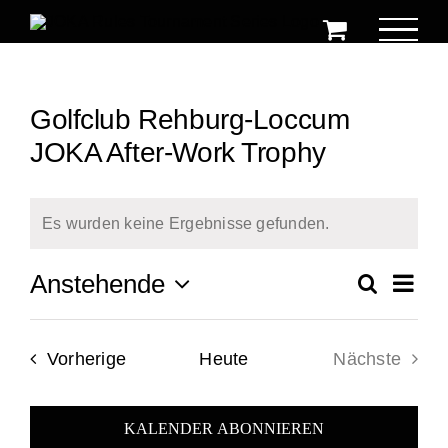
Zum
Inhalt
springen
Golfclub Rehburg-Loccum
JOKA After-Work Trophy
Es wurden keine Ergebnisse gefunden.
Hinweis
Ver
Anstehende
Suche
Ver
Zusamm
Datum
Ans
auswählen.
Suc
Veranstaltungen
Vorherige
Heute
Nächste
Na
Veranstal
und
KALENDER ABONNIEREN