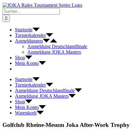
Zum
Inhalt
Suche
springen
nach:
Startseite
Turnierkalender
Anmeldungen
Anmeldung Deutschlandfinale
Anmeldung JOKA Masters
Shop
Mein Konto
Startseite
Turnierkalender
Anmeldung Deutschlandfinale
Anmeldung JOKA Masters
Shop
Mein Konto
Warenkorb
Golfclub Rheine-Mesum Joka After-Work Trophy