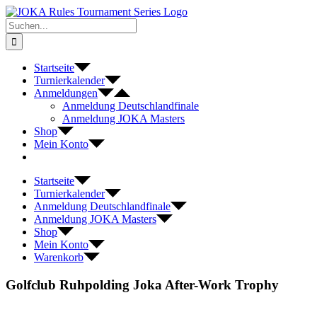
Zum
Inhalt
Suche
springen
nach:
Startseite
Turnierkalender
Anmeldungen
Anmeldung Deutschlandfinale
Anmeldung JOKA Masters
Shop
Mein Konto
Startseite
Turnierkalender
Anmeldung Deutschlandfinale
Anmeldung JOKA Masters
Shop
Mein Konto
Warenkorb
Golfclub Ruhpolding Joka After-Work Trophy