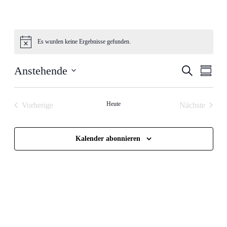
Es wurden keine Ergebnisse gefunden.
Hinweis
Veranstal
Veran
Anstehende
Suche
Zusamm
Ansic
Suche
Datum
Navig
auswählen.
und
Heute
Vorherige
Nächste
Ansichten
Veranstaltungen
Veranstalt
Navigati
Kalender abonnieren