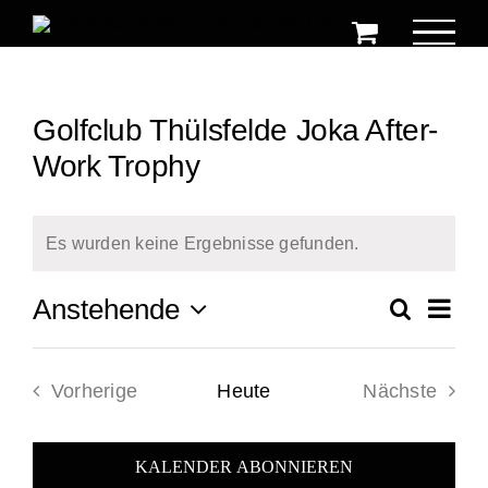
Zum
Inhalt
springen
Golfclub Thülsfelde Joka After-
Work Trophy
Es wurden keine Ergebnisse gefunden.
Hinweis
Ver
Anstehende
Suche
Ver
Zusamm
Datum
Ans
auswählen.
Suc
Vorherige
Heute
Nächste
Na
Veranstaltungen
Veranstal
und
KALENDER ABONNIEREN