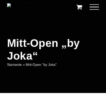
Zum
Inhalt
springen
Mitt-Open „by
Joka“
Startseite
»
Mitt-Open "by Joka"