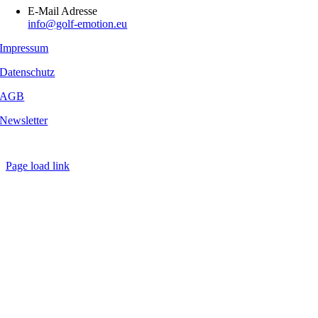
E-Mail Adresse
info@golf-emotion.eu
Impressum
Datenschutz
AGB
Newsletter
Copyright
2026 - Golf Emotion | All Rights Reserved.
Page load link
Nach
oben