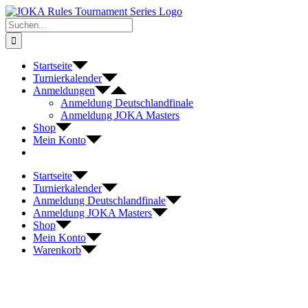
Zum
Inhalt
Suche
springen
nach:
Startseite
Turnierkalender
Anmeldungen
Anmeldung Deutschlandfinale
Anmeldung JOKA Masters
Shop
Mein Konto
Startseite
Turnierkalender
Anmeldung Deutschlandfinale
Anmeldung JOKA Masters
Shop
Mein Konto
Warenkorb