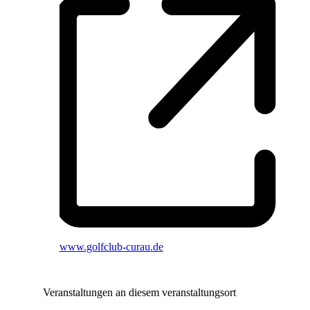
Webseite
www.golfclub-curau.de
Veranstaltungen an diesem veranstaltungsort