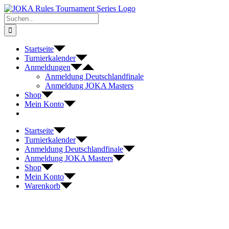
Zum
Inhalt
Suche
springen
nach:
Startseite
Turnierkalender
Anmeldungen
Anmeldung Deutschlandfinale
Anmeldung JOKA Masters
Shop
Mein Konto
Startseite
Turnierkalender
Anmeldung Deutschlandfinale
Anmeldung JOKA Masters
Shop
Mein Konto
Warenkorb