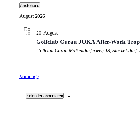
Anstehend
Datum
August 2026
wählen.
Do.
20. August
20
Golfclub Curau JOKA After-Work Troph
Golfclub Curau
Malkendorferweg 18, Stockelsdorf,
Veranstaltungen
Vorherige
Kalender abonnieren