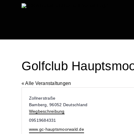
Zum
Inhalt
springen
Golfclub Hauptsmo
« Alle Veranstaltungen
Adresse
Zollnerstraße
Bamberg
,
96052
Deutschland
Wegbeschreibung
Telefon
09519684331
Webseite
www.gc-hauptsmoorwald.de